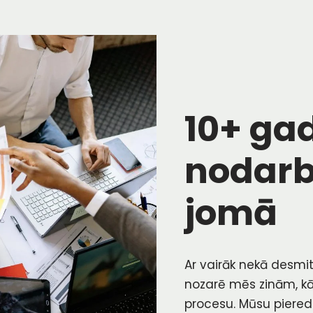
10+ ga
nodarb
jomā
Ar vairāk nekā desmi
nozarē mēs zinām, kā
procesu. Mūsu piered