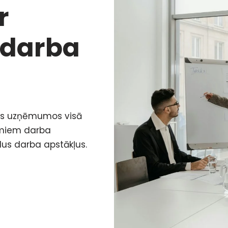
r
 darba
mos uzņēmumos visā
amiem darba
lus darba apstākļus.