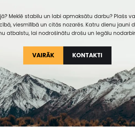
jā? Meklē stabilu un labi apmaksātu darbu? Plašs v
ecībā, viesmīlībā un citās nozarēs. Katru dienu jauni
u atbalstu, lai nodrošinātu drošu un legālu nodarb
VAIRĀK
KONTAKTI