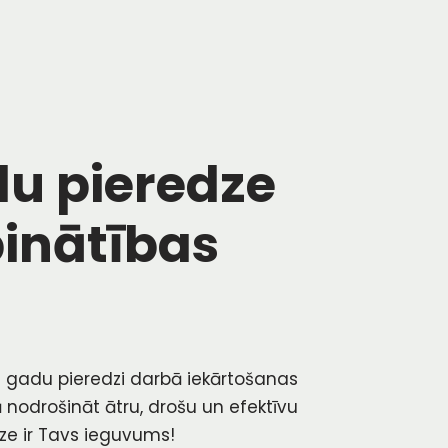
du pieredze
inātības
t gadu pieredzi darbā iekārtošanas
 nodrošināt ātru, drošu un efektīvu
ze ir Tavs ieguvums!