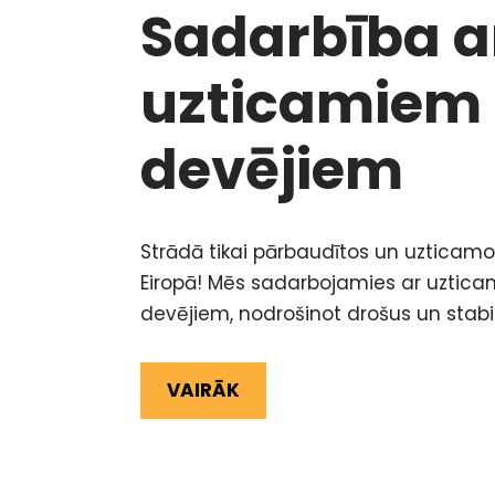
Sadarbība a
uzticamiem
devējiem
Strādā tikai pārbaudītos un uztica
Eiropā! Mēs sadarbojamies ar uztic
devējiem, nodrošinot drošus un stabi
VAIRĀK