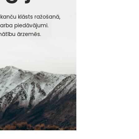
akanču klāsts ražošanā,
 darba piedāvājumi.
inātību ārzemēs.