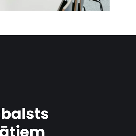
tbalsts
ātiem