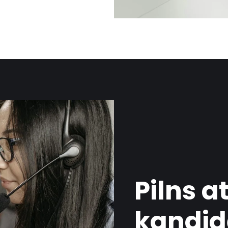
Pilns a
kandid