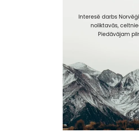
Interesē darbs Norvēģi
noliktavās, celtni
Piedāvājam piln