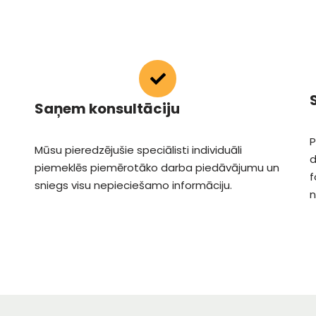
Saņem konsultāciju
P
Mūsu pieredzējušie speciālisti individuāli
d
piemeklēs piemērotāko darba piedāvājumu un
f
sniegs visu nepieciešamo informāciju.
n